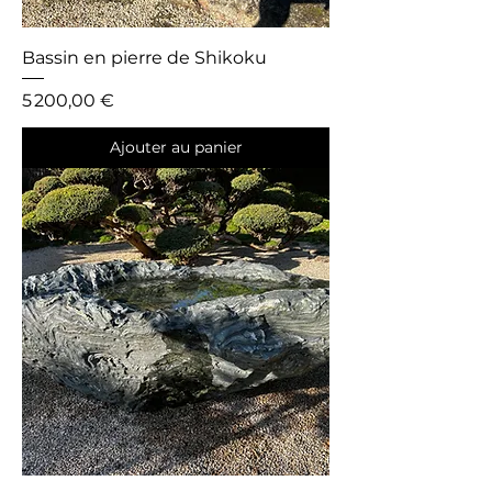
Bassin en pierre de Shikoku
Prix
5 200,00 €
Ajouter au panier