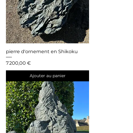
pierre d'ornement en Shikoku
Prix
7 200,00 €
Ajouter au panier