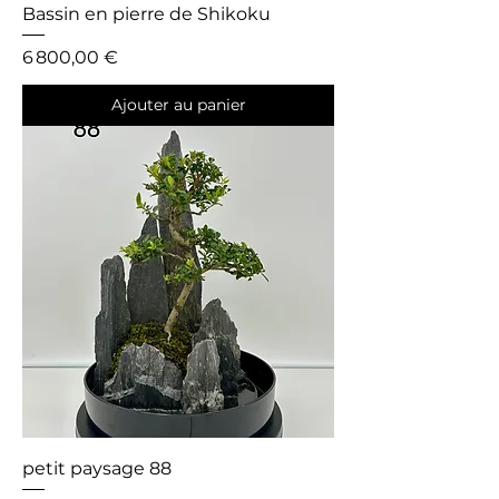
Bassin en pierre de Shikoku
Prix
6 800,00 €
Ajouter au panier
petit paysage 88