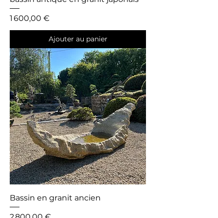
Prix
1 600,00 €
Ajouter au panier
Bassin en granit ancien
Prix
2 800,00 €