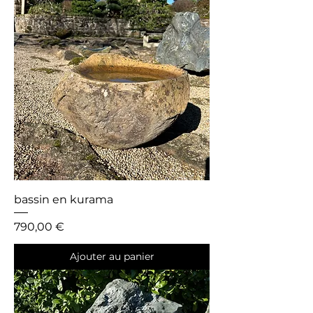
bassin en kurama
Prix
790,00 €
Ajouter au panier