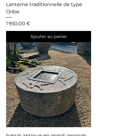
Lanterne traditionnelle de type
Oribe
Prix
1 950,00 €
Ajouter au panier
bassin antique en granit japonais