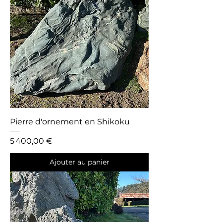
Pierre d'ornement en Shikoku
Prix
5 400,00 €
Ajouter au panier