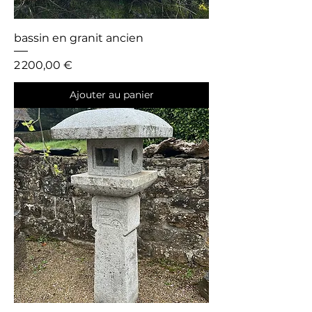
bassin en granit ancien
Prix
2 200,00 €
Ajouter au panier