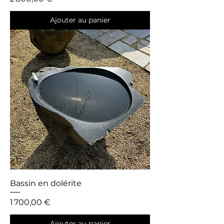
Ajouter au panier
Bassin en dolérite
Prix
1 700,00 €
Ajouter au panier