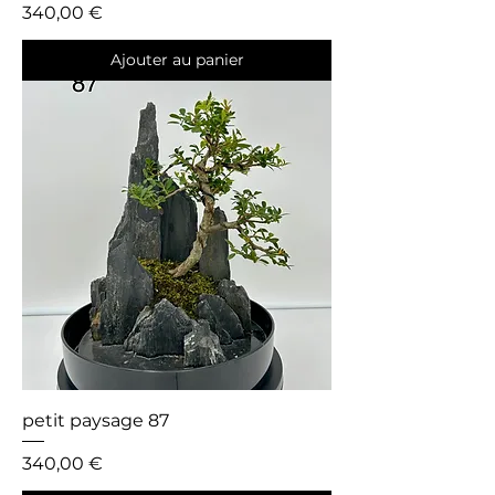
Prix
340,00 €
Ajouter au panier
petit paysage 87
Prix
340,00 €