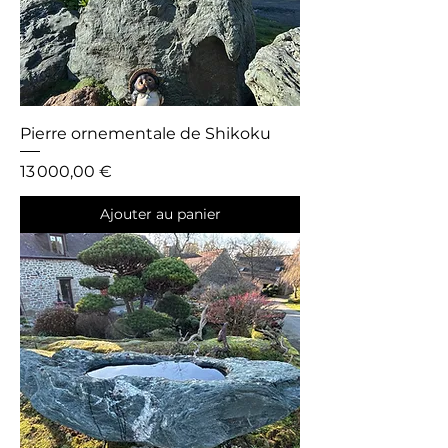
Pierre ornementale de Shikoku
Prix
13 000,00 €
Ajouter au panier