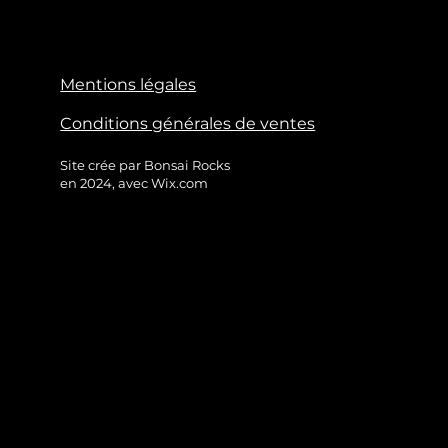
elles ne se trouvent qu'au Japon.
poids : 1,2 tonne kilogrammes
Taille : 127X145X75 cm
Mentions légales
Conditions générales de ventes
sold
Site crée par Bonsai Rocks
en 2024, avec Wix.com