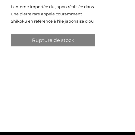
Lanterne importée du japon réalisée dans
une pierre rare appelé couramment
Shikoku en référence à l'île japonaise d'où
elle est extraite . Pierre de grand caractère
de couleur bleu-vert entremêlée de
Rupture de stock
veines blanches donnant un design
unique aux plis de la roche .
Les pierres de Shikoku, également
connues sous le nom de pierres d'Iyo, sont
très précieuses et pleines de caractère. Ce
type de pierre est considéré comme
patrimoine culturel national par le
gouvernement japonais, ce qui rend son
exportation très difficile. Grâce aux liens
étroits que nous entretenons avec nos
partenaires japonais, nous sommes en
mesure de proposer ces pierres bleu-vert
envoûtantes dans notre collection, car