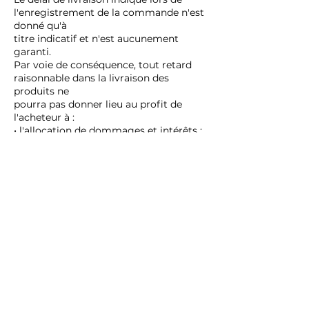
l'enregistrement de la commande n'est
donné qu'à
titre indicatif et n'est aucunement
garanti.
Par voie de conséquence, tout retard
raisonnable dans la livraison des
produits ne
pourra pas donner lieu au profit de
l'acheteur à :
• l'allocation de dommages et intérêts ;
• l'annulation de la commande.
Le risque du transport est supporté en
totalité par l'acheteur.
En cas de marchandises manquantes
ou détériorées lors du transport,
l'acheteur devra
formuler toutes les réserves nécessaires
sur le bon de commande à réception
desdites
marchandises. Ces réserves devront
être, en outre, confirmées par écrit
dans les cinq
jours suivant la livraison, par courrier