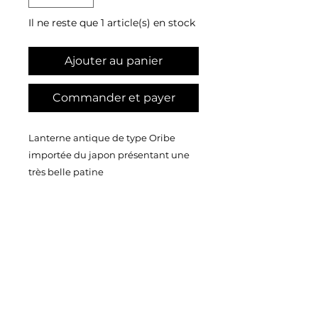
Il ne reste que 1 article(s) en stock
Ajouter au panier
Commander et payer
Lanterne antique de type Oribe
importée du japon présentant une
très belle patine
Taille :165X57 cm
Poids : 350 kilos
Contact
Ecrivez ou appelez nous pour
commander ou plus d'infos.