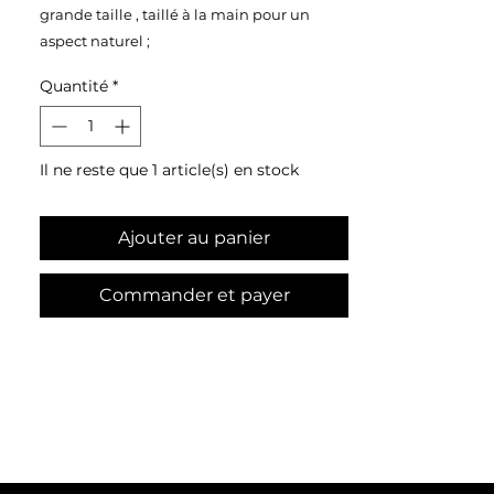
grande taille , taillé à la main pour un
aspect naturel ;
Quantité
*
Taille : 184X57X43 cm
Poids : 260 kilos
Il ne reste que 1 article(s) en stock
Ajouter au panier
Commander et payer