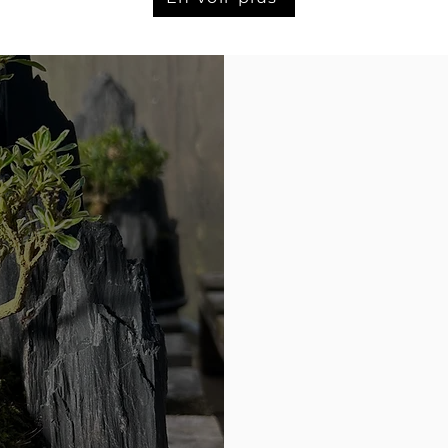
Il vous permettr
é
plante en vous sim
Pour se faire Bo
drainant permett
racines dans l’ea
Découvrir