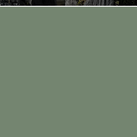
B
j
p
A
F
l
q
b
Q
u
e