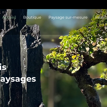
Accueil
Boutique
Paysage sur-mesure
Réalis
is
paysages