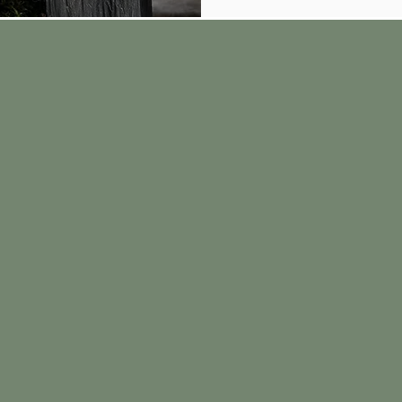
Qui sommes nous ?
onsaï rocks est une entreprise créé par Arnaud Desbois, 
aponais. Son exigence perpétuelle envers la qualité et l
our la création des petits paysages .
près avoir exposé dans de nombreuses expositions de Bon
ort de plusieurs prix et reconnaissances. Arnaud met tou
’entreprise Bonsaï rocks pour offrir aux plus grand nomb
ualité. Pour aller plus loin nous vous invitons à voir ces r
ureau d’étude.
ue votre recherche se porte sur un petit paysage de qu
n grand jardin vous y retrouverez toujours deux éléments
t l’exigence de l’artisan… C'est l’esprit bonsaï rocks .