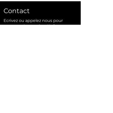
Contact
Ecrivez ou appelez nous pour
commander ou plus d'infos.
info@bonsai-rocks.com
06 48 50 38 40
14 rue Ladhérie 35460 Baillé,
France
Contact
Mentions légales
Conditions générales de ventes
Site crée par Bonsai Rocks en 2024,