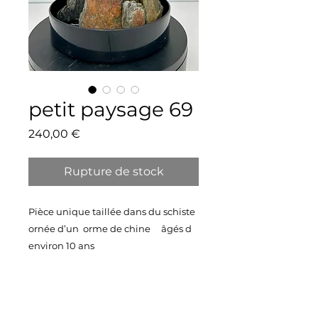
petit paysage 69
Prix
240,00 €
Rupture de stock
Pièce unique taillée dans du schiste
ornée d’un orme de chine âgés d
environ 10 ans
Vendu avec sa belle soucoupe en
plastique noire
Taille 30X23 cm
Poids 5,1 kg