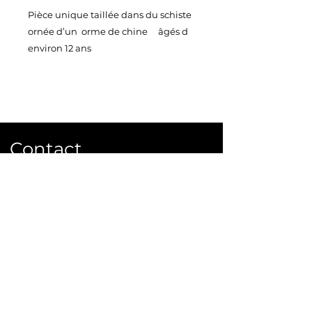
Pièce unique taillée dans du schiste
ornée d’un orme de chine âgés d
environ 12 ans
Vendu avec sa belle soucoupe en
plastique noire
Taille 45X23 cm
Poids 7 kg
Contact
Ecrivez ou appelez nous pour
commander ou plus d'infos.
info@bonsai-rocks.com
06 48 50 38 40
14 rue Ladhérie 35460 Baillé,
France