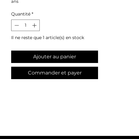
ans
Vendu avec sa belle soucoupe en
Quantité
*
plastique noire
Taille 29X23 cm
Poids 4,8 kg
Il ne reste que 1 article(s) en stock
Ajouter au panier
Commander et payer