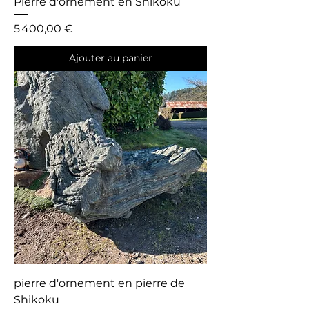
Pierre d'ornement en Shikoku
Prix
5 400,00 €
Ajouter au panier
pierre d'ornement en pierre de
Shikoku