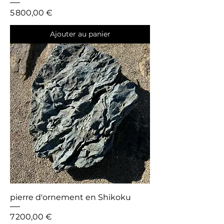
Prix
5 800,00 €
Ajouter au panier
pierre d'ornement en Shikoku
Prix
7 200,00 €