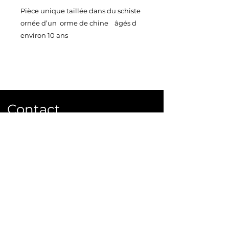
Pièce unique taillée dans du schiste
ornée d’un orme de chine âgés d
environ 10 ans
Vendu avec sa belle soucoupe en
plastique noire
Taille 31X23 cm
Poids 4,2 kg
Contact
Ecrivez ou appelez nous pour
commander ou plus d'infos.
info@bonsai-rocks.com
06 48 50 38 40
14 rue Ladhérie 35460 Baillé,
France