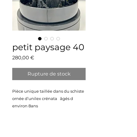
petit paysage 40
Prix
280,00 €
Rupture de stock
Pièce unique taillée dans du schiste
ornée d’unilex crénata âgés d
environ 8ans
Vendu avec sa belle soucoupe en
plastique noire
Taille 30X28 cm
Poids 4,9 kg