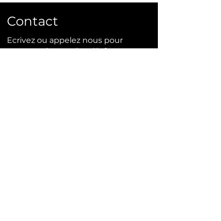
Contact
Ecrivez ou appelez nous pour
commander ou plus d'infos.
info@bonsai-rocks.com
06 48 50 38 40
14 rue Ladhérie 35460 Baillé,
France
Contact
Mentions légales
Conditions générales de ventes
Site crée par Bonsai Rocks en 2024,