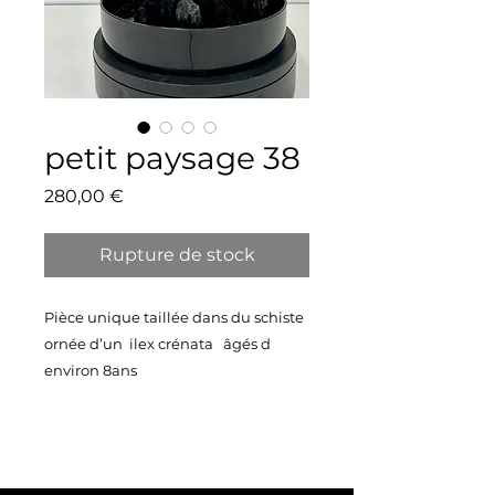
petit paysage 38
Prix
280,00 €
Rupture de stock
Pièce unique taillée dans du schiste
ornée d’un ilex crénata âgés d
environ 8ans
Vendu avec sa belle soucoupe en
plastique noire
Taille 38X28 cm
Poids 6,2 kg