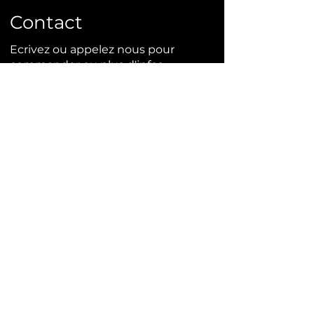
Contact
Ecrivez ou appelez nous pour
commander ou plus d'infos.
info@bonsai-rocks.com
06 48 50 38 40
14 rue Ladhérie 35460 Baillé,
France
Contact
Mentions légales
Conditions générales de ventes
Site crée par Bonsai Rocks en 2024,