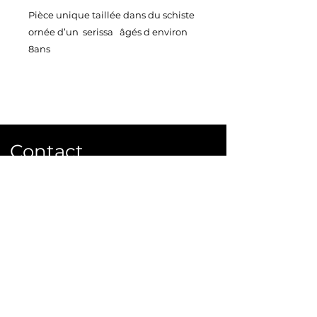
Pièce unique taillée dans du schiste
ornée d’un serissa âgés d environ
8ans
Vendu avec sa belle soucoupe en
plastique noire
Taille 39X28 cm
Poids 6 kg
Contact
Ecrivez ou appelez nous pour
commander ou plus d'infos.
info@bonsai-rocks.com
06 48 50 38 40
14 rue Ladhérie 35460 Baillé,
France