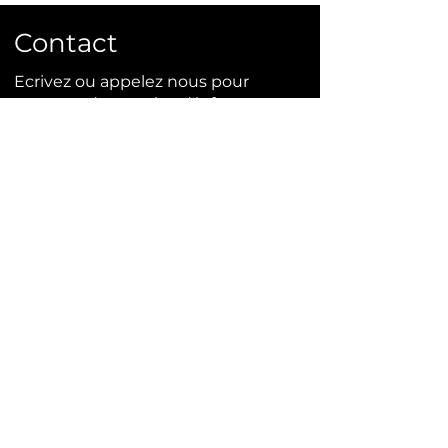
Prix 180€
Contact
Ecrivez ou appelez nous pour
commander ou plus d'infos.
info@bonsai-rocks.com
06 48 50 38 40
14 rue Ladhérie 35460 Baillé,
France
Contact
Mentions légales
Conditions générales de ventes
Site crée par Bonsai Rocks en 2024,