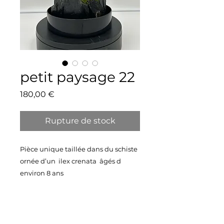
petit paysage 22
Prix
180,00 €
Rupture de stock
Pièce unique taillée dans du schiste
ornée d’un ilex crenata âgés d
environ 8 ans
Vendu avec sa belle soucoupe en
plastique noire
Taille 30X23 cm
Poids 5,3 kg