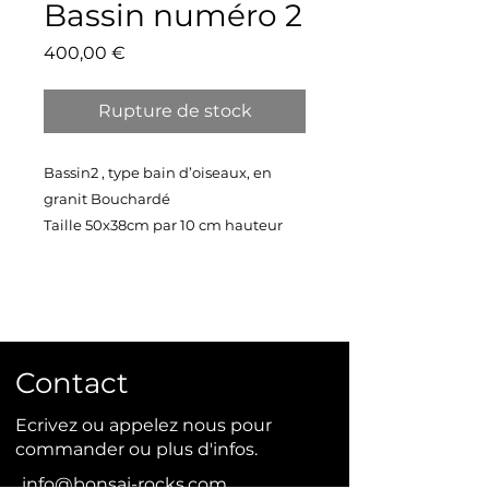
Bassin numéro 2
Prix
400,00 €
Rupture de stock
Bassin2 , type bain d’oiseaux, en
granit Bouchardé
Taille 50x38cm par 10 cm hauteur
Poids 7 kilos
Contact
Ecrivez ou appelez nous pour
commander ou plus d'infos.
info@bonsai-rocks.com