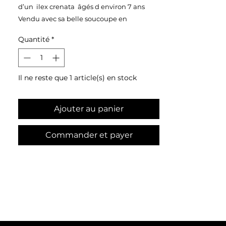
d’un ilex crenata âgés d environ 7 ans
Vendu avec sa belle soucoupe en
plastique noire
Quantité
*
Taille 28x41
Poids 7,7kg
Prix 280€
Il ne reste que 1 article(s) en stock
Ajouter au panier
Commander et payer