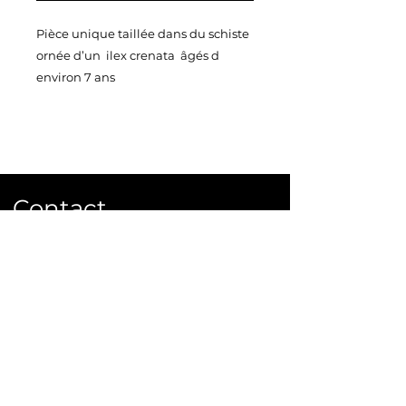
Pièce unique taillée dans du schiste
ornée d’un ilex crenata âgés d
environ 7 ans
Vendu avec sa belle soucoupe en
plastique noire
Taille 28x43
Poids 7 kg
Contact
Ecrivez ou appelez nous pour
commander ou plus d'infos.
info@bonsai-rocks.com
06 48 50 38 40
14 rue Ladhérie 35460 Baillé,
France