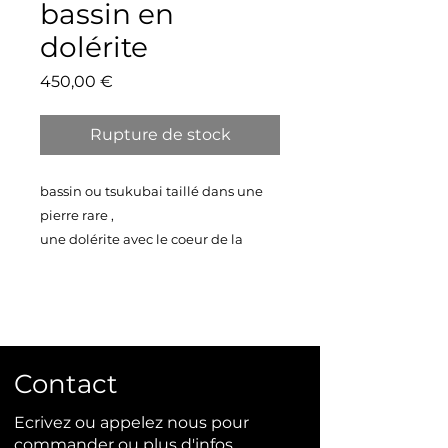
bassin en
dolérite
Prix
450,00 €
Rupture de stock
bassin ou tsukubai taillé dans une
pierre rare ,
une dolérite avec le coeur de la
pierre très dure finition poli miroir ,
l'extérieur du bassin se distingue par
ces magnifiques épluchures
rouillées .
taille 41X28X19
Contact
poids environ 30 kilos
Ecrivez ou appelez nous pour
livraison sur toute l'europe
commander ou plus d'infos.